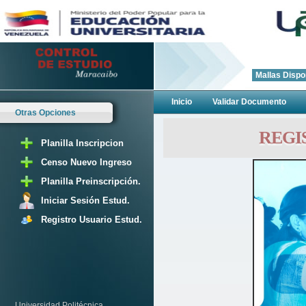
Mallas Dispo
Inicio
Validar Documento
Estudiante PNF
Otras Opciones
REGI
Planilla Inscripcion
Censo Nuevo Ingreso
Planilla Preinscripción.
Iniciar Sesión Estud.
Registro Usuario Estud.
Universidad Politécnica