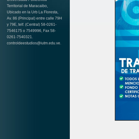
Territorial de Maracaibo,
Ubicado en la Urb La Floresta,
Av. 86 (Principal) entre calle 79H
y 79E, telf. (Central) 58-0261-
7546175 o 7549996, Fax 58-
0261-7540321.
controldeestudios@iutm.edu.ve.